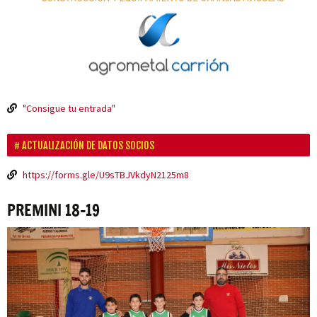
"Consigue tu entrada"
ACTUALIZACIÓN DE DATOS SOCIOS
https://forms.gle/U9sTBJVkdyN2125m8
PREMINI 18-19