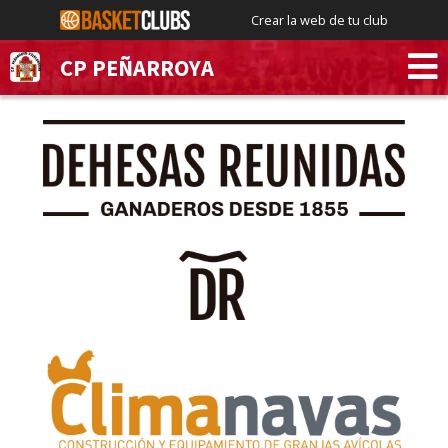
Crear la web de tu club
CP PEÑARROYA