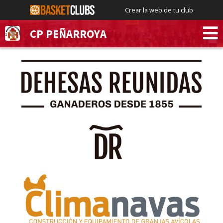
Crear la web de tu club
CP PEÑARROYA