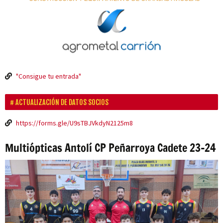
"Consigue tu entrada"
ACTUALIZACIÓN DE DATOS SOCIOS
https://forms.gle/U9sTBJVkdyN2125m8
Multiópticas Antolí CP Peñarroya Cadete 23-24