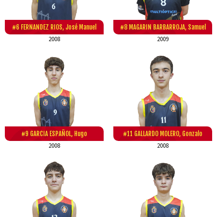
#6 FERNANDEZ RIOS, José Manuel
#8 MAGARIN BARBARROJA, Samuel
2008
2009
#9 GARCIA ESPAÑOL, Hugo
#11 GALLARDO MOLERO, Gonzalo
2008
2008