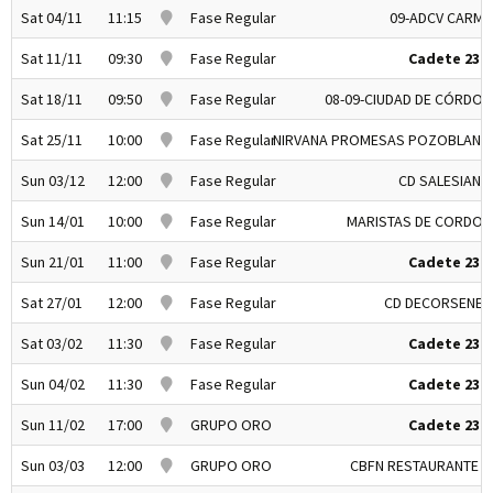
Sat 04/11
11:15
Fase Regular
09-ADCV CARME
Sat 11/11
09:30
Fase Regular
Cadete 23-2
Sat 18/11
09:50
Fase Regular
08-09-CIUDAD DE CÓRDOB
Sat 25/11
10:00
Fase Regular
NIRVANA PROMESAS POZOBLANC
Sun 03/12
12:00
Fase Regular
CD SALESIANO
Sun 14/01
10:00
Fase Regular
MARISTAS DE CORDOB
Sun 21/01
11:00
Fase Regular
Cadete 23-2
Sat 27/01
12:00
Fase Regular
CD DECORSENEC
Sat 03/02
11:30
Fase Regular
Cadete 23-2
Sun 04/02
11:30
Fase Regular
Cadete 23-2
Sun 11/02
17:00
GRUPO ORO
Cadete 23-2
Sun 03/03
12:00
GRUPO ORO
CBFN RESTAURANTE J