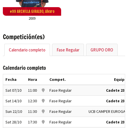
#99 ARCHILLA GIRALDO, Alvaro
2009
Competición(es)
Calendario completo
Fase Regular
GRUPO ORO
Calendario completo
Fecha
Hora
Compet.
Equipo 
Sat 07/10
11:00
Fase Regular
Cadete 23-2
Sat 14/10
12:30
Fase Regular
Cadete 23-2
Sun 22/10
11:30
Fase Regular
UCB CAMPER EUROGAZ
Sat 28/10
17:30
Fase Regular
Cadete 23-2