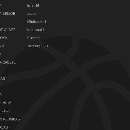
P
Infantil
A SENIOR
Junior
MInibasket
DE OLIVER
Nacional 1
ROYA
Premini
26
Tercera FEB
CP
A CADETE
CAS
A
 25-26
 24-25
S REUNIDAS
AVAS