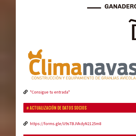
"Consigue tu entrada"
ACTUALIZACIÓN DE DATOS SOCIOS
https://forms.gle/U9sTBJVkdyN2125m8