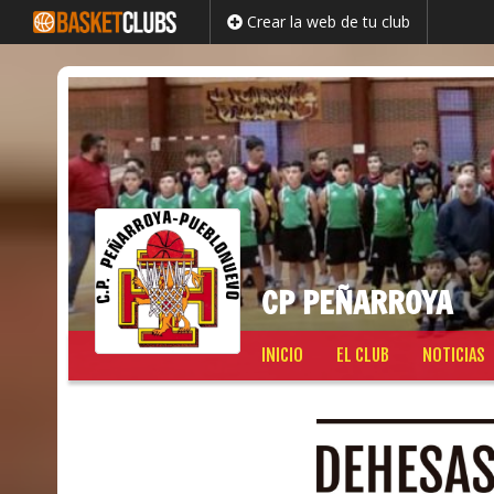
Crear la web de tu club
CP PEÑARROYA
Saltar
INICIO
EL CLUB
NOTICIAS
al
contenido