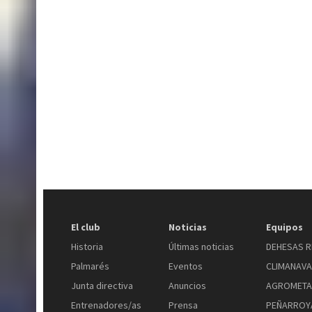
El club
Noticias
Equipos
Historia
Últimas noticias
DEHESAS R
Palmarés
Eventos
CLIMANAV
Junta directiva
Anuncios
AGROMETA
Entrenadores/as
Prensa
PEÑARROYA