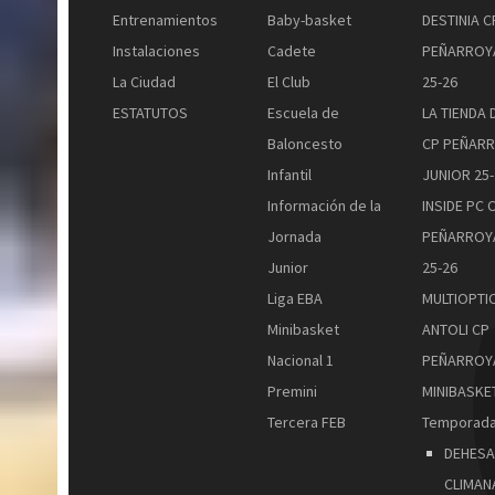
Entrenamientos
Baby-basket
DESTINIA C
Instalaciones
Cadete
PEÑARROY
La Ciudad
El Club
25-26
ESTATUTOS
Escuela de
LA TIENDA 
Baloncesto
CP PEÑAR
Infantil
JUNIOR 25-
Información de la
INSIDE PC 
Jornada
PEÑARROY
Junior
25-26
Liga EBA
MULTIOPTI
Minibasket
ANTOLI CP
Nacional 1
PEÑARROY
Premini
MINIBASKET
Tercera FEB
Temporada
DEHESA
CLIMAN