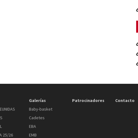
Galerías
Patrocinadores
Contacto
EUNIDAS
Baby-basket
AS
Cadetes
L
EBA
 25/26
EMB