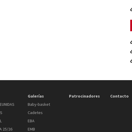
Galerías
Patrocinadores
Contacto
EUNIDAS
Baby-basket
AS
Cadetes
L
EBA
 25/26
EMB