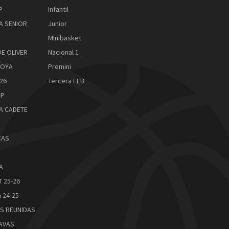
P
Infantil
A SENIOR
Junior
MInibasket
DE OLIVER
Nacional 1
ROYA
Premini
26
Tercera FEB
CP
A CADETE
CAS
A
 25-26
 24-25
S REUNIDAS
AVAS