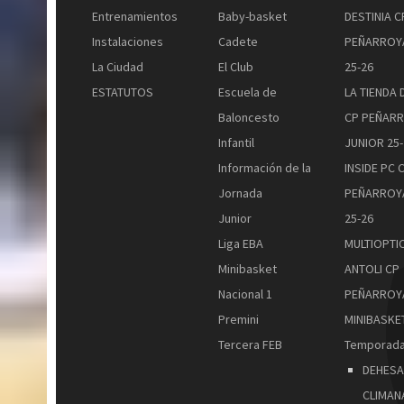
Entrenamientos
Baby-basket
DESTINIA C
Instalaciones
Cadete
PEÑARROY
La Ciudad
El Club
25-26
ESTATUTOS
Escuela de
LA TIENDA 
Baloncesto
CP PEÑAR
Infantil
JUNIOR 25-
Información de la
INSIDE PC 
Jornada
PEÑARROY
Junior
25-26
Liga EBA
MULTIOPTI
Minibasket
ANTOLI CP
Nacional 1
PEÑARROY
Premini
MINIBASKET
Tercera FEB
Temporada
DEHESA
CLIMAN