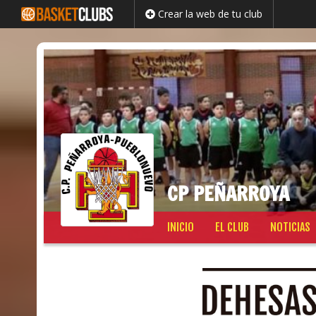
Crear la web de tu club
CP PEÑARROYA
Saltar
INICIO
EL CLUB
NOTICIAS
al
contenido