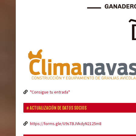
"Consigue tu entrada"
ACTUALIZACIÓN DE DATOS SOCIOS
https://forms.gle/U9sTBJVkdyN2125m8