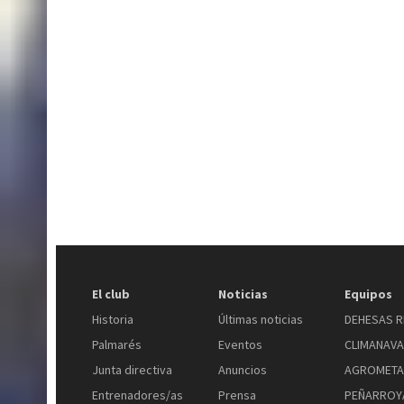
El club
Noticias
Equipos
Historia
Últimas noticias
DEHESAS R
Palmarés
Eventos
CLIMANAV
Junta directiva
Anuncios
AGROMETA
Entrenadores/as
Prensa
PEÑARROYA