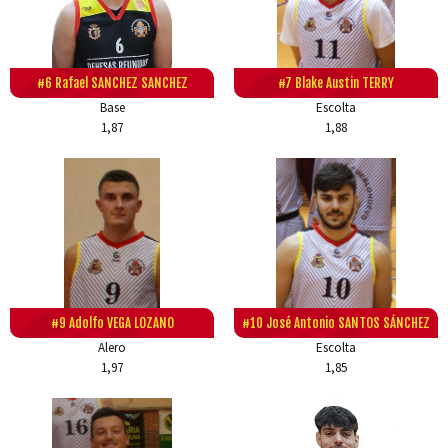
#6 Rafael SANCHEZ SANCHEZ
#7 Blake Austin TERRY
Base
Escolta
1,87
1,88
#9 Adolfo VEGA LOZANO
#10 José Antonio SANTOS SÁNCHEZ
Alero
Escolta
1,97
1,85