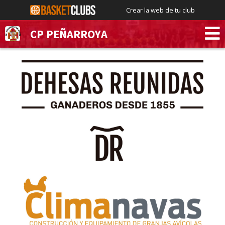
Crear la web de tu club
CP PEÑARROYA