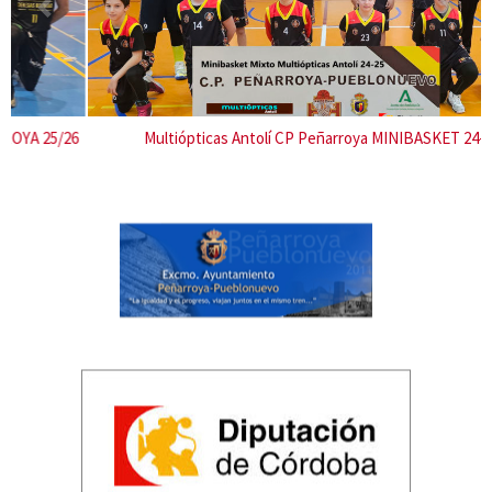
i
o
u
s
Multiópticas Antolí CP Peñarroya MINIBASKET 24-25