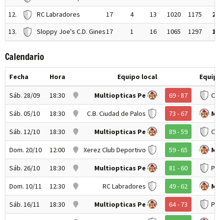
12.
RC Labradores
17
4
13
1020
1175
21
13.
Sloppy Joe's C.D. Gines
17
1
16
1065
1297
18
Calendario
Fecha
Hora
Equipo local
Equipo
Sáb. 28/09
18:30
Multiopticas Pe
69 - 87
C.
Sáb. 05/10
18:30
C.B. Ciudad de Palos
73 - 67
Mu
Sáb. 12/10
18:30
Multiopticas Pe
89 - 59
Ci
Dom. 20/10
12:00
Xerez Club Deportivo
59 - 65
Mu
Sáb. 26/10
18:30
Multiopticas Pe
81 - 60
P.M
Dom. 10/11
12:30
RC Labradores
49 - 62
Mu
Sáb. 16/11
18:30
Multiopticas Pe
64 - 73
PM