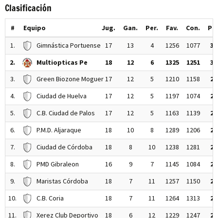
Clasificación
#
Equipo
Jug.
Gan.
Per.
Fav.
Con.
Pt
1.
Gimnástica Portuense
17
13
4
1256
1077
30
2.
Multiopticas Pe
18
12
6
1325
1251
30
3.
Green Biozone Moguer
17
12
5
1210
1158
29
4.
Ciudad de Huelva
17
12
5
1197
1074
29
5.
C.B. Ciudad de Palos
17
12
5
1163
1139
29
6.
P.M.D. Aljaraque
18
10
8
1289
1206
28
7.
Ciudad de Córdoba
18
8
10
1238
1281
26
8.
PMD Gibraleon
16
9
7
1145
1084
25
9.
Maristas Córdoba
18
7
11
1257
1150
25
10.
C.B. Coria
18
7
11
1264
1313
25
11.
Xerez Club Deportivo
18
6
12
1229
1247
24