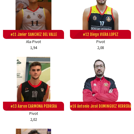
#11 Javier SANCHEZ DEL VALLE
#12 Diego VIERA LOPEZ
Ala-Pivot
Pivot
1,94
2,08
#13 Aaron CARMONA PEDRERA
#16 Antonio José DOMINGUEZ HERRERA
Pivot
2,02