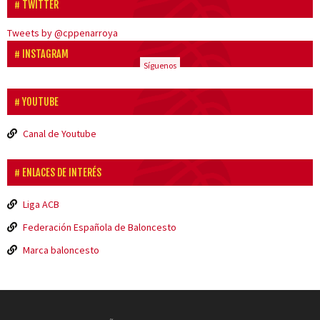
TWITTER
Tweets by @cppenarroya
INSTAGRAM
Síguenos
YOUTUBE
Canal de Youtube
ENLACES DE INTERÉS
Liga ACB
Federación Española de Baloncesto
Marca baloncesto