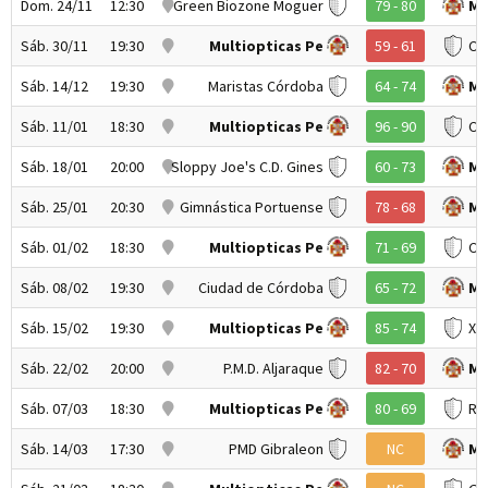
Dom. 24/11
12:30
Green Biozone Moguer
79 - 80
Mu
Sáb. 30/11
19:30
Multiopticas Pe
59 - 61
Ci
Sáb. 14/12
19:30
Maristas Córdoba
64 - 74
Mu
Sáb. 11/01
18:30
Multiopticas Pe
96 - 90
C.B
Sáb. 18/01
20:00
Sloppy Joe's C.D. Gines
60 - 73
Mu
Sáb. 25/01
20:30
Gimnástica Portuense
78 - 68
Mu
Sáb. 01/02
18:30
Multiopticas Pe
71 - 69
C.B
Sáb. 08/02
19:30
Ciudad de Córdoba
65 - 72
Mu
Sáb. 15/02
19:30
Multiopticas Pe
85 - 74
Xe
Sáb. 22/02
20:00
P.M.D. Aljaraque
82 - 70
Mu
Sáb. 07/03
18:30
Multiopticas Pe
80 - 69
RC
Sáb. 14/03
17:30
PMD Gibraleon
NC
Mu