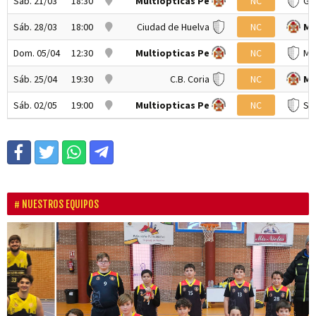
Sáb. 21/03
18:30
Multiopticas Pe
NC
Gr
Sáb. 28/03
18:00
Ciudad de Huelva
NC
Mu
Dom. 05/04
12:30
Multiopticas Pe
NC
Ma
Sáb. 25/04
19:30
C.B. Coria
NC
Mu
Sáb. 02/05
19:00
Multiopticas Pe
NC
Slo
NUESTROS EQUIPOS
P
N
r
e
e
x
v
t