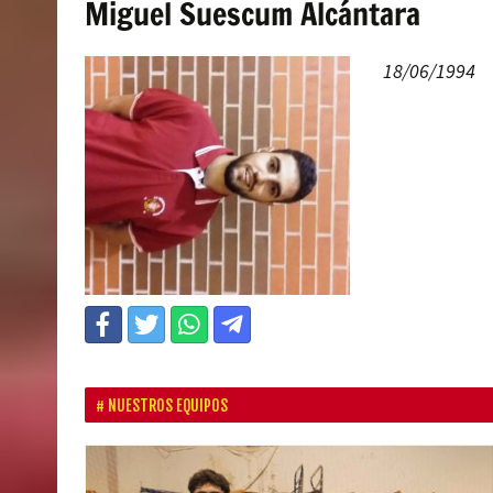
Miguel Suescum Alcántara
18/06/1994
NUESTROS EQUIPOS
P