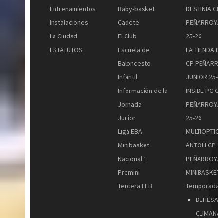
Entrenamientos
Baby-basket
DESTINIA C
Instalaciones
Cadete
PEÑARROY
La Ciudad
El Club
25-26
ESTATUTOS
Escuela de
LA TIENDA 
Baloncesto
CP PEÑAR
Infantil
JUNIOR 25-
Información de la
INSIDE PC 
Jornada
PEÑARROY
Junior
25-26
Liga EBA
MULTIOPTI
Minibasket
ANTOLI CP
Nacional 1
PEÑARROY
Premini
MINIBASKET
Tercera FEB
Temporada
DEHESA
CLIMAN