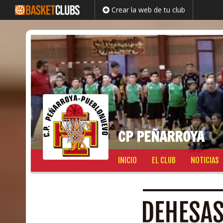
Crear la web de tu club
CP PEÑARROYA
Saltar
INICIO
EL CLUB
NOTICIAS
al
contenido