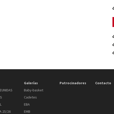
Galerías
Patrocinadores
Contacto
EUNIDAS
Baby-basket
AS
Cadetes
L
EBA
 25/26
EMB