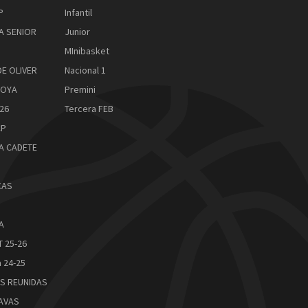
P
Infantil
A SENIOR
Junior
MInibasket
DE OLIVER
Nacional 1
ROYA
Premini
26
Tercera FEB
CP
A CADETE
CAS
A
 25-26
 24-25
S REUNIDAS
AVAS