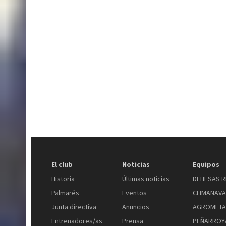
El club
Noticias
Equipos
Historia
Últimas noticias
DEHESAS R
Palmarés
Eventos
CLIMANAV
Junta directiva
Anuncios
AGROMETA
Entrenadores/as
Prensa
PEÑARROYA