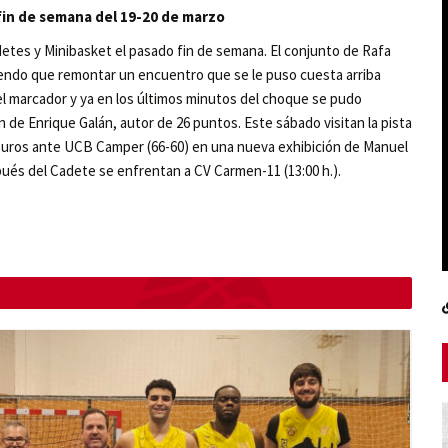
 fin de semana del 19-20 de marzo
etes y Minibasket el pasado fin de semana. El conjunto de Rafa
eniendo que remontar un encuentro que se le puso cuesta arriba
r el marcador y ya en los últimos minutos del choque se pudo
n de Enrique Galán, autor de 26 puntos. Este sábado visitan la pista
apuros ante UCB Camper (66-60) en una nueva exhibición de Manuel
pués del Cadete se enfrentan a CV Carmen-11 (13:00 h.).
N
e
x
t