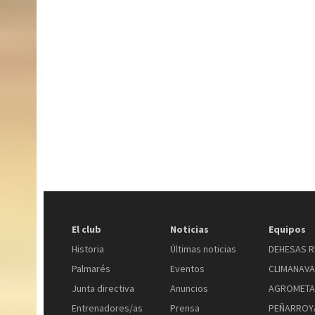
El club
Noticias
Equipos
Historia
Últimas noticias
DEHESAS R
Palmarés
Eventos
CLIMANAV
Junta directiva
Anuncios
AGROMETA
Entrenadores/as
Prensa
PEÑARROYA