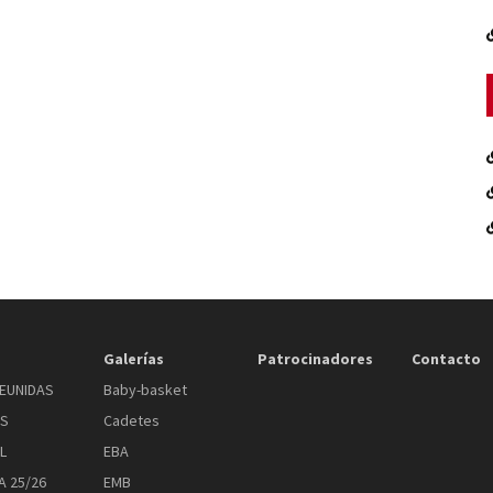
Galerías
Patrocinadores
Contacto
EUNIDAS
Baby-basket
AS
Cadetes
L
EBA
 25/26
EMB