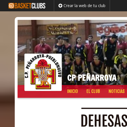
Crear la web de tu club
CP PEÑARROYA
Saltar
INICIO
EL CLUB
NOTICIAS
al
contenido