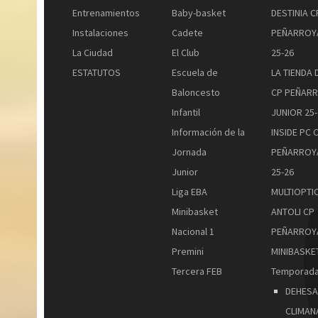
Entrenamientos
Baby-basket
DESTINIA C
Instalaciones
Cadete
PEÑARROY
La Ciudad
El Club
25-26
ESTATUTOS
Escuela de
LA TIENDA 
Baloncesto
CP PEÑAR
Infantil
JUNIOR 25-
Información de la
INSIDE PC 
Jornada
PEÑARROY
Junior
25-26
Liga EBA
MULTIOPTI
Minibasket
ANTOLI CP
Nacional 1
PEÑARROY
Premini
MINIBASKET
Tercera FEB
Temporada
DEHESA
CLIMAN