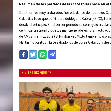
Resumen de los partidos de las categorías base en el
Dos triunfos muy trabajados fue el balance de nuestros Cad
Calzadilla tuvo que sufrir para doblegar a Cabra (47-43), t
desde el principio. En el tercer periodo se consiguió nivela
certificar un triunfo que los mantiene líderes. Gran actuació
de CV Carmen (11:30 h.).El Minibasket Mixto también pasó 
Martín (40 puntos). Este sábado los de Jorge Gallardo y des
NUESTROS EQUIPOS
P
r
e
v