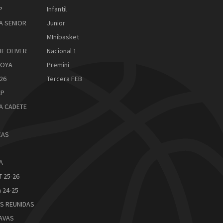
P
Infantil
A SENIOR
Junior
MInibasket
DE OLIVER
Nacional 1
ROYA
Premini
26
Tercera FEB
CP
A CADETE
CAS
A
 25-26
 24-25
S REUNIDAS
AVAS