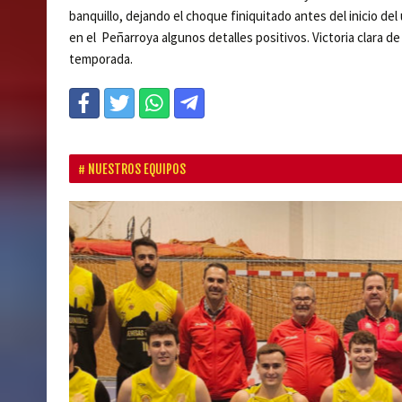
banquillo, dejando el choque finiquitado antes del inicio de
en el Peñarroya algunos detalles positivos. Victoria clara d
temporada.
NUESTROS EQUIPOS
P
r
e
v
i
o
u