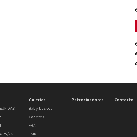
Galerías
Patrocinadores
Contacto
EUNIDAS
Baby-basket
AS
Cadetes
L
EBA
 25/26
EMB