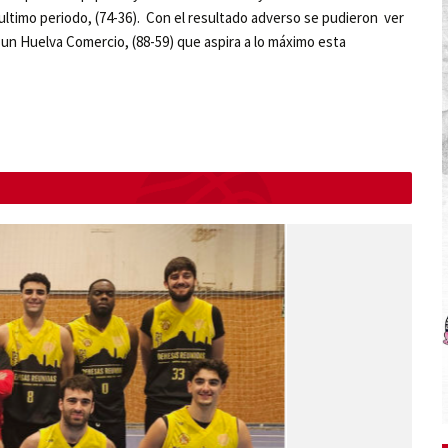
l ultimo periodo, (74-36). Con el resultado adverso se pudieron ver
e un Huelva Comercio, (88-59) que aspira a lo máximo esta
N
e
x
t