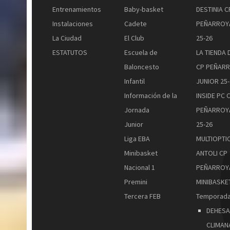
Entrenamientos
Baby-basket
DESTINIA C
Instalaciones
Cadete
PEÑARROY
La Ciudad
El Club
25-26
ESTATUTOS
Escuela de
LA TIENDA 
Baloncesto
CP PEÑAR
Infantil
JUNIOR 25-
Información de la
INSIDE PC 
Jornada
PEÑARROY
Junior
25-26
Liga EBA
MULTIOPTI
Minibasket
ANTOLI CP
Nacional 1
PEÑARROY
Premini
MINIBASKET
Tercera FEB
Temporada
DEHESA
CLIMAN