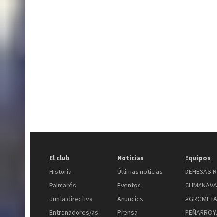
El club
Noticias
Equipos
Historia
Últimas noticias
DEHESAS R
Palmarés
Eventos
CLIMANAV
Junta directiva
Anuncios
AGROMETA
Entrenadores/as
Prensa
PEÑARROYA