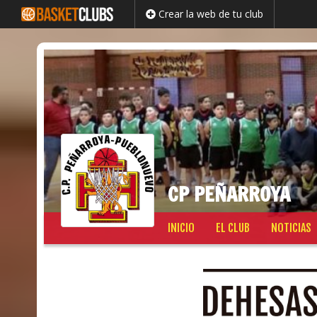
Crear la web de tu club
CP PEÑARROYA
Saltar
INICIO
EL CLUB
NOTICIAS
al
contenido