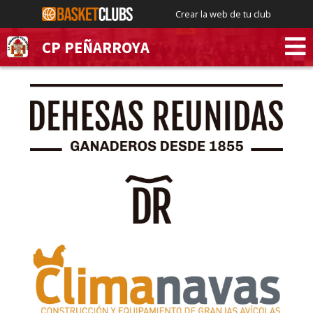
Crear la web de tu club
CP PEÑARROYA