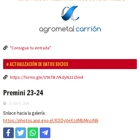
"Consigue tu entrada"
ACTUALIZACIÓN DE DATOS SOCIOS
https://forms.gle/U9sTBJVkdyN2125m8
Premini 23-24
15 JULIO, 2024
Enlace hacia la galería :
https://photos.app.goo.gl/XDDyVeXzdMbMnzjN6